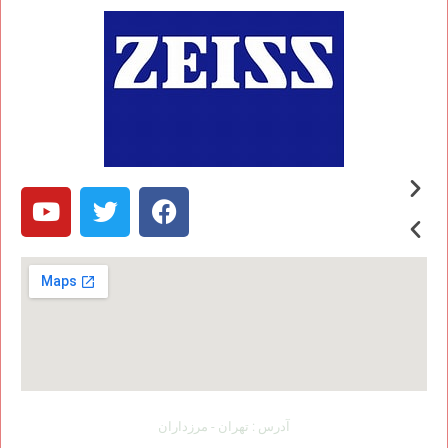
آدرس : تهران - مرزداران